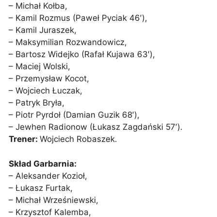
– Michał Kołba,
– Kamil Rozmus (Paweł Pyciak 46′),
– Kamil Juraszek,
– Maksymilian Rozwandowicz,
– Bartosz Widejko (Rafał Kujawa 63′),
– Maciej Wolski,
– Przemysław Kocot,
– Wojciech Łuczak,
– Patryk Bryła,
– Piotr Pyrdoł (Damian Guzik 68′),
– Jewhen Radionow (Łukasz Zagdański 57′).
Trener:
Wojciech Robaszek.
Skład Garbarnia:
– Aleksander Kozioł,
– Łukasz Furtak,
– Michał Wrześniewski,
– Krzysztof Kalemba,