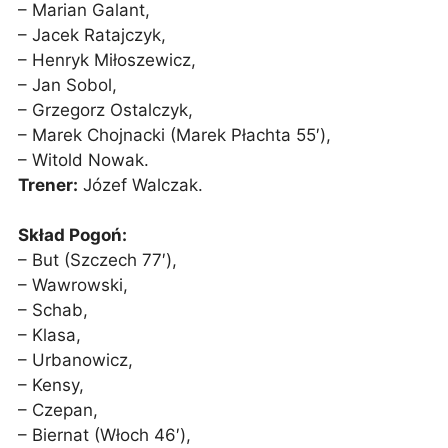
– Marian Galant,
– Jacek Ratajczyk,
– Henryk Miłoszewicz,
– Jan Sobol,
– Grzegorz Ostalczyk,
– Marek Chojnacki (Marek Płachta 55′),
– Witold Nowak.
Trener:
Józef Walczak.
Skład Pogoń:
– But (Szczech 77′),
– Wawrowski,
– Schab,
– Klasa,
– Urbanowicz,
– Kensy,
– Czepan,
– Biernat (Włoch 46′),