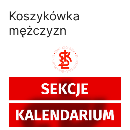
Przejdź
do
Koszykówka
treści
mężczyzn